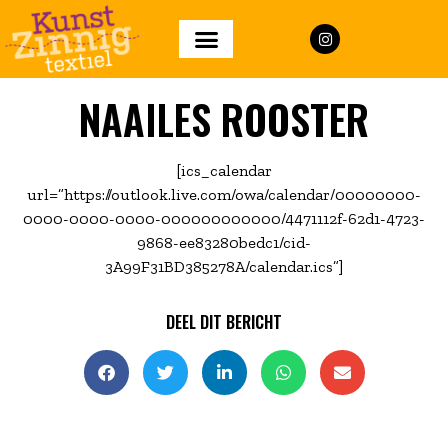
NAAILES ROOSTER
[ics_calendar
url=”https://outlook.live.com/owa/calendar/00000000-
0000-0000-0000-000000000000/4471112f-62d1-4723-
9868-ee83280bedc1/cid-
3A99F31BD385278A/calendar.ics”]
DEEL DIT BERICHT