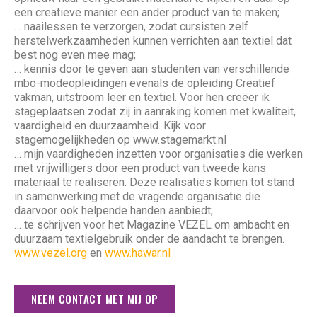
een creatieve manier een ander product van te maken;
… naailessen te verzorgen, zodat cursisten zelf
herstelwerkzaamheden kunnen verrichten aan textiel dat
best nog even mee mag;
… kennis door te geven aan studenten van verschillende
mbo-modeopleidingen evenals de opleiding Creatief
vakman, uitstroom leer en textiel. Voor hen creëer ik
stageplaatsen zodat zij in aanraking komen met kwaliteit,
vaardigheid en duurzaamheid. Kijk voor
stagemogelijkheden op
www.stagemarkt.nl
…
mijn vaardigheden inzetten voor organisaties die werken
met vrijwilligers door een product van tweede kans
materiaal te realiseren. Deze realisaties komen tot stand
in samenwerking met de vragende organisatie die
daarvoor ook helpende handen aanbiedt;
… te schrijven voor het Magazine VEZEL om ambacht en
duurzaam textielgebruik onder de aandacht te brengen.
www.vezel.org
en
www.hawar.nl
NEEM CONTACT MET MIJ OP