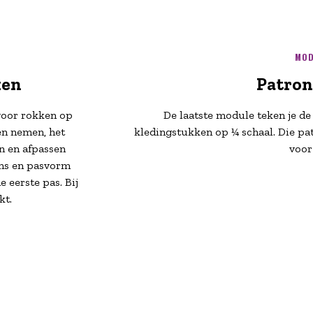
MOD
ken
Patro
voor rokken op
De laatste module teken je de
en nemen, het
kledingstukken op ¼ schaal. Die pa
n en afpassen
voor 
ans en pasvorm
 eerste pas. Bij
kt.