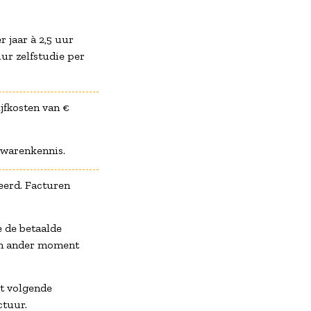
r jaar à 2,5 uur
uur zelfstudie per
ijfkosten van €
lwarenkennis.
eerd. Facturen
e de betaalde
een ander moment
et volgende
ctuur.