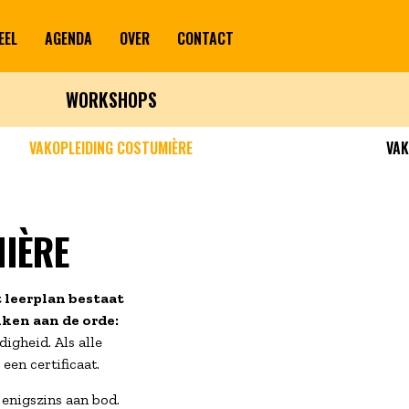
EEL
AGENDA
OVER
CONTACT
WORKSHOPS
VAKOPLEIDING COSTUMIÈRE
VAK
IÈRE
t leerplan bestaat
kken aan de orde:
igheid. Als alle
een certificaat.
nigszins aan bod.